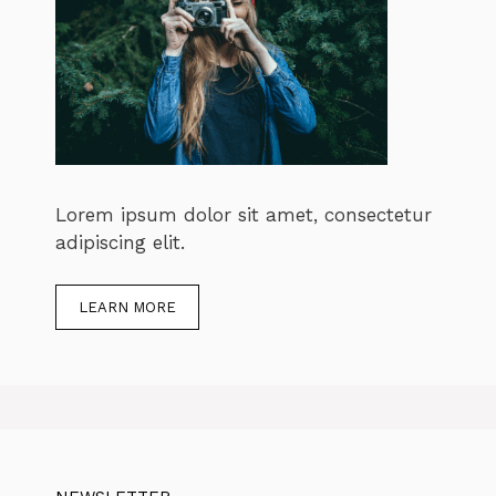
Lorem ipsum dolor sit amet, consectetur
adipiscing elit.
LEARN MORE