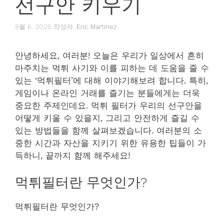
선구안 키우기
8월 6, 2025
작성자:
Eric Martinez
안녕하세요, 여러분! 오늘은 우리가 일상에서 흔히
마주치는 먹튀 사기와 이를 피하는 데 도움을 줄 수
있는 ‘먹튀필터’에 대해 이야기해보려 합니다. 특히,
게임이나 온라인 거래를 즐기는 분들에게는 더욱
중요한 주제인데요. 먹튀 필터가 우리의 선구안을
어떻게 키울 수 있을지, 그리고 안전하게 즐길 수
있는 방법들을 함께 살펴보겠습니다. 여러분의 소
중한 시간과 자산을 지키기 위한 유용한 팁들이 가
득하니, 끝까지 함께 해주세요!
먹튀필터란 무엇인가?
먹튀필터란 무엇인가?