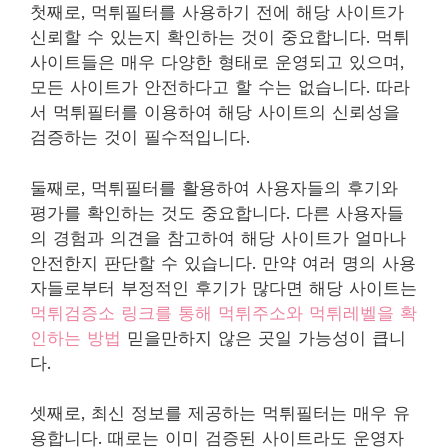
첫째로, 먹튀필터를 사용하기 전에 해당 사이트가
신뢰할 수 있는지 확인하는 것이 중요합니다. 먹튀
사이트들은 매우 다양한 형태로 운영되고 있으며,
모든 사이트가 안전하다고 할 수는 없습니다. 따라
서 먹튀필터를 이용하여 해당 사이트의 신뢰성을
검증하는 것이 필수적입니다.
둘째로, 먹튀필터를 활용하여 사용자들의 후기와
평가를 확인하는 것도 중요합니다. 다른 사용자들
의 경험과 의견을 참고하여 해당 사이트가 얼마나
안전한지 판단할 수 있습니다. 만약 여러 명의 사용
자들로부터 부정적인 후기가 많다면 해당 사이트는
먹튀검증소 링크를 통해 먹튀주소와 먹튀레벨을 확
인하는 방법
믿을만하지 않은 곳일 가능성이 큽니
다.
셋째로, 최신 정보를 제공하는 먹튀필터는 매우 유
용합니다. 때로는 이미 검증된 사이트라도 운영자