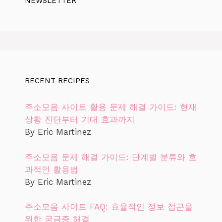
NEWSLETTER
RECENT RECIPES
주소모음 사이트 활용 문제 해결 가이드: 현재
상황 진단부터 기대 효과까지
By Eric Martinez
주소모음 문제 해결 가이드: 단계별 분류와 효
과적인 활용법
By Eric Martinez
주소모음 사이트 FAQ: 효율적인 정보 접근을
위한 궁금증 해결