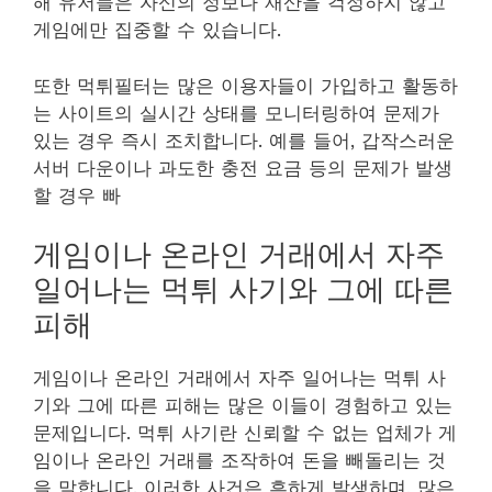
해 유저들은 자신의 정보나 재산을 걱정하지 않고
게임에만 집중할 수 있습니다.
또한 먹튀필터는 많은 이용자들이 가입하고 활동하
는 사이트의 실시간 상태를 모니터링하여 문제가
있는 경우 즉시 조치합니다. 예를 들어, 갑작스러운
서버 다운이나 과도한 충전 요금 등의 문제가 발생
할 경우 빠
게임이나 온라인 거래에서 자주
일어나는 먹튀 사기와 그에 따른
피해
게임이나 온라인 거래에서 자주 일어나는 먹튀 사
기와 그에 따른 피해는 많은 이들이 경험하고 있는
문제입니다. 먹튀 사기란 신뢰할 수 없는 업체가 게
임이나 온라인 거래를 조작하여 돈을 빼돌리는 것
을 말합니다. 이러한 사건은 흔하게 발생하며, 많은