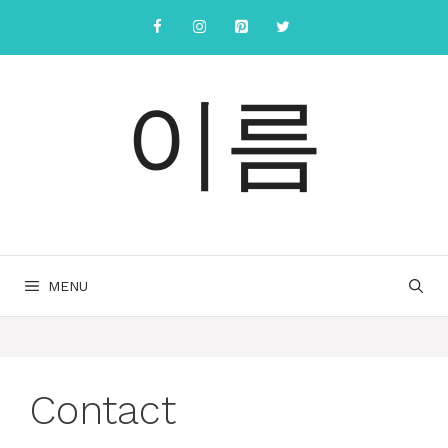
컨
텐
츠
로
이름
건
너
뛰
기
MENU
Contact